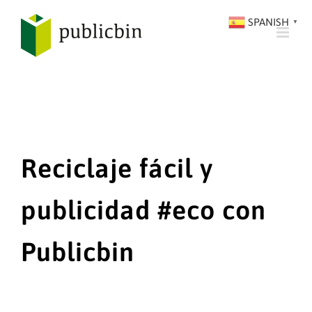
SALTAR
SPANISH
▼
AL
CONTENIDO
Reciclaje fácil y
publicidad #eco con
Publicbin